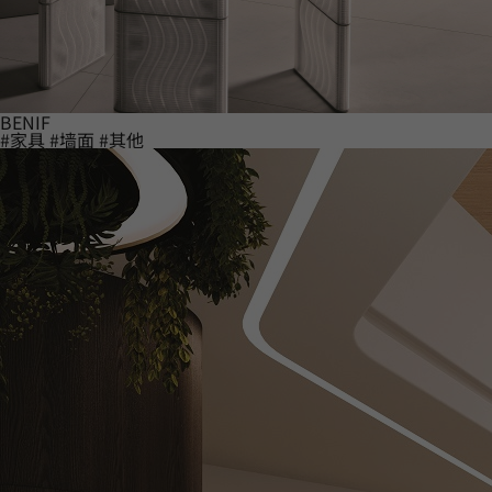
BENIF
#家具
#墙面
#其他