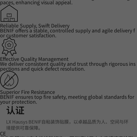
paces, enhancing visual appeal.
Reliable Supply, Swift Delivery
BENIF offers a stable, controlled supply and agile delivery f
or customer satisfaction.
Effective Quality Management
We deliver consistent quality and trust through rigorous ins
pections and quick defect resolution.
Superior Fire Resistance
BENIF ensures top fire safety, meeting global standards for
your protection.
认证
LX Hausys BENIF自粘装饰贴膜，以卓越品质为人、空间与环
境提供可靠保障。
CE