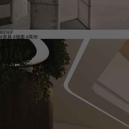
BENIF
#家具
#墙面
#其他