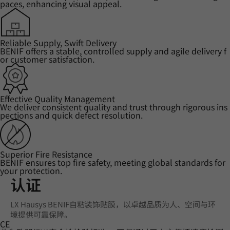
paces, enhancing visual appeal.
Reliable Supply, Swift Delivery
BENIF offers a stable, controlled supply and agile delivery f
or customer satisfaction.
Effective Quality Management
We deliver consistent quality and trust through rigorous ins
pections and quick defect resolution.
Superior Fire Resistance
BENIF ensures top fire safety, meeting global standards for
your protection.
认证
LX Hausys BENIF自粘装饰贴膜，以卓越品质为人、空间与环
境提供可靠保障。
CE