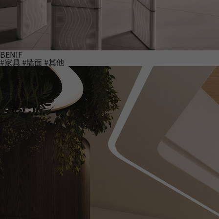
BENIF
#家具
#墙面
#其他