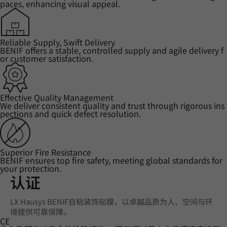
paces, enhancing visual appeal.
Reliable Supply, Swift Delivery
BENIF offers a stable, controlled supply and agile delivery f
or customer satisfaction.
Effective Quality Management
We deliver consistent quality and trust through rigorous ins
pections and quick defect resolution.
Superior Fire Resistance
BENIF ensures top fire safety, meeting global standards for
your protection.
认证
LX Hausys BENIF自粘装饰贴膜，以卓越品质为人、空间与环
境提供可靠保障。
CE