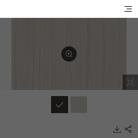
VB004, Big Stone, BENIF