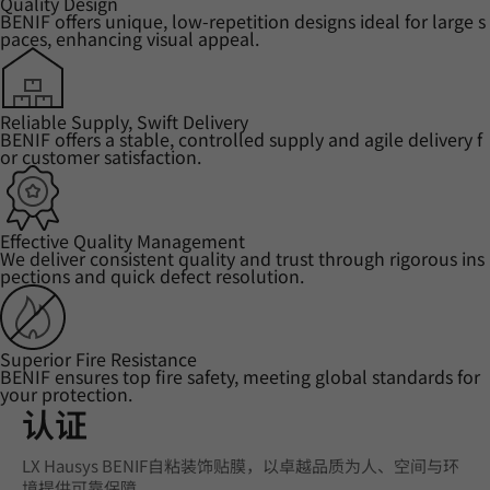
Quality Design
BENIF offers unique, low-repetition designs ideal for large s
paces, enhancing visual appeal.
Reliable Supply, Swift Delivery
BENIF offers a stable, controlled supply and agile delivery f
or customer satisfaction.
Effective Quality Management
We deliver consistent quality and trust through rigorous ins
pections and quick defect resolution.
Superior Fire Resistance
BENIF ensures top fire safety, meeting global standards for
your protection.
认证
LX Hausys BENIF自粘装饰贴膜，以卓越品质为人、空间与环
境提供可靠保障。