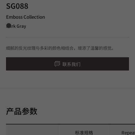
SG088
Emboss Collection
Dark Gray
细腻的反光纹理与多彩的颜色相结合，增添了温馨的感觉。
联系我们
产品参数
标准规格
Repea