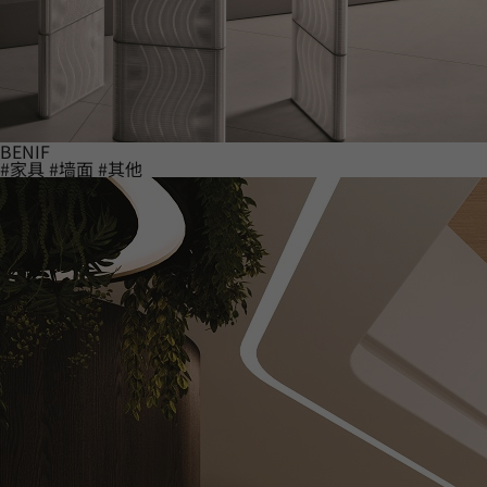
BENIF
#家具
#墙面
#其他