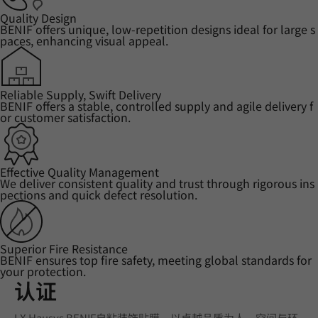
Quality Design
BENIF offers unique, low-repetition designs ideal for large s
paces, enhancing visual appeal.
Reliable Supply, Swift Delivery
BENIF offers a stable, controlled supply and agile delivery f
or customer satisfaction.
Effective Quality Management
We deliver consistent quality and trust through rigorous ins
pections and quick defect resolution.
Superior Fire Resistance
BENIF ensures top fire safety, meeting global standards for
your protection.
认证
LX Hausys BENIF自粘装饰贴膜，以卓越品质为人、空间与环