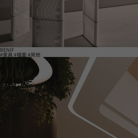
BENIF
#家具
#墙面
#其他