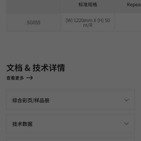
标准规格
Repea
(W) 1220mm X (H) 50
SG055
m/R
文档 & 技术详情
查看更多
综合彩页/样品册
技术数据