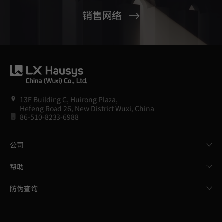
销售网络
13F Building C, Huirong Plaza,
Hefeng Road 26, New District Wuxi, China
86-510-8233-6988
公司
帮助
防伪查询