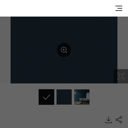
SG055, Solid, BENIF