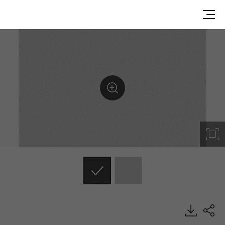
SG052, Solid, BENIF