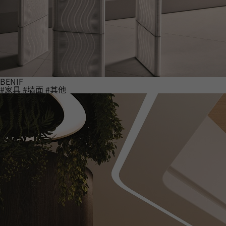
BENIF
#家具
#墙面
#其他