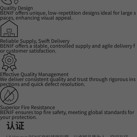
Quality Design
BENIF offers unique, low-repetition designs ideal for large s
paces, enhancing visual appeal.
Reliable Supply, Swift Delivery
BENIF offers a stable, controlled supply and agile delivery f
or customer satisfaction.
Effective Quality Management
We deliver consistent quality and trust through rigorous ins
pections and quick defect resolution.
Superior Fire Resistance
BENIF ensures top fire safety, meeting global standards for
your protection.
认证
LX Hausys BENIF自粘装饰贴膜，以卓越品质为人、空间与环