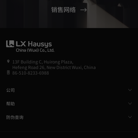
销售网络
13F Building C, Huirong Plaza,
Hefeng Road 26, New District Wuxi, China
86-510-8233-6988
公司
帮助
防伪查询