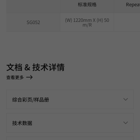
标准规格
Repea
(W) 1220mm X (H) 50
SG052
m/R
文档 & 技术详情
查看更多
综合彩页/样品册
技术数据