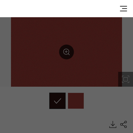
SG051, Solid, BENIF