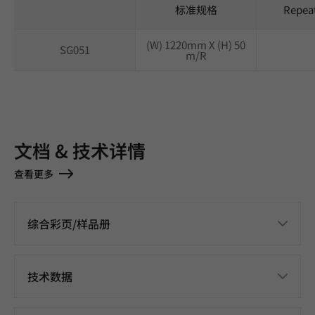
标准规格
Repea
(W) 1220mm X (H) 50
SG051
m/R
文档 & 技术详情
查看更多
综合彩页/样品册
技术数据