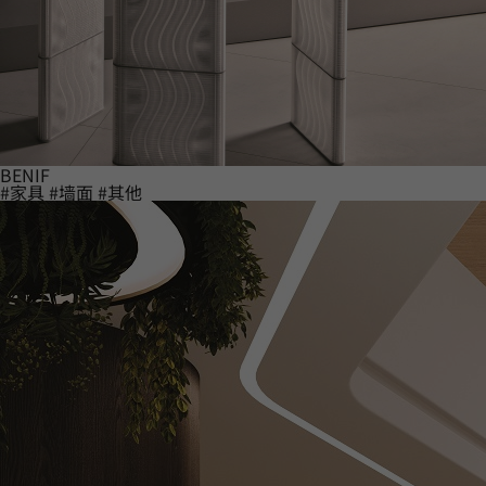
BENIF
#家具
#墙面
#其他