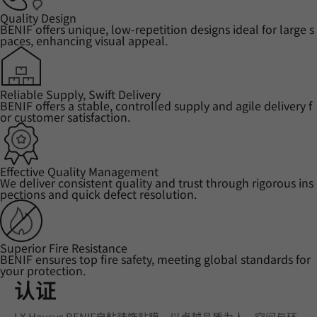
Quality Design
BENIF offers unique, low-repetition designs ideal for large s
paces, enhancing visual appeal.
Reliable Supply, Swift Delivery
BENIF offers a stable, controlled supply and agile delivery f
or customer satisfaction.
Effective Quality Management
We deliver consistent quality and trust through rigorous ins
pections and quick defect resolution.
Superior Fire Resistance
BENIF ensures top fire safety, meeting global standards for
your protection.
认证
LX Hausys BENIF自粘装饰贴膜，以卓越品质为人、空间与环