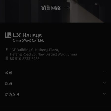
销售网络
13F Building C, Huirong Plaza,
Hefeng Road 26, New District Wuxi, China
86-510-8233-6988
公司
帮助
防伪查询