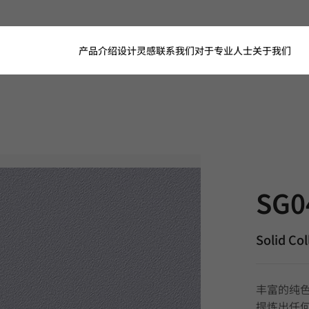
产品介绍
设计灵感
联系我们
对于专业人士
关于我们
SG046, So
SG0
Solid Col
丰富的纯
提炼出任