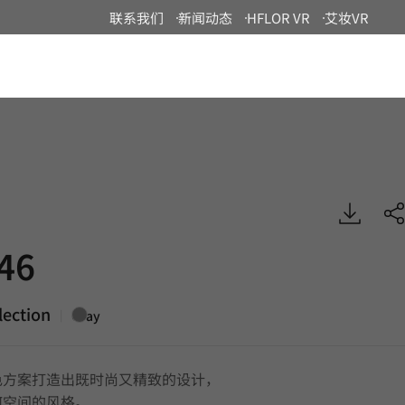
联系我们
新闻动态
HFLOR VR
艾妆VR
China
lid, BENIF
46
lection
|
Gray
色方案打造出既时尚又精致的设计，
何空间的风格。