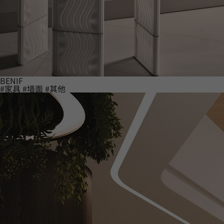
BENIF
#家具
#墙面
#其他