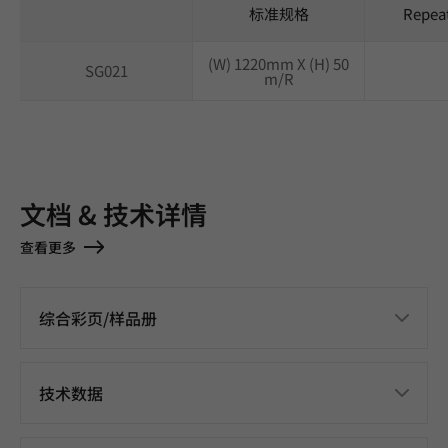
标准规格
Repea
(W) 1220mm X (H) 50
SG021
m/R
文档 & 技术详情
查看更多
综合彩页/样品册
技术数据