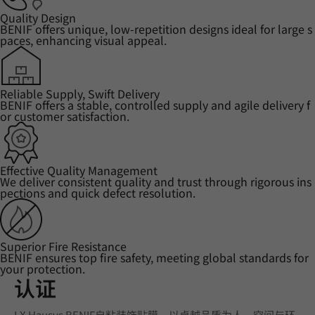
Quality Design
BENIF offers unique, low-repetition designs ideal for large s
paces, enhancing visual appeal.
Reliable Supply, Swift Delivery
BENIF offers a stable, controlled supply and agile delivery f
or customer satisfaction.
Effective Quality Management
We deliver consistent quality and trust through rigorous ins
pections and quick defect resolution.
Superior Fire Resistance
BENIF ensures top fire safety, meeting global standards for
your protection.
认证
LX Hausys BENIF自粘装饰贴膜，以卓越品质为人、空间与环