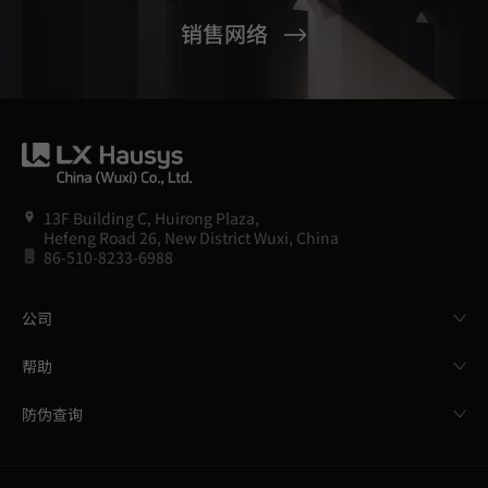
销售网络
13F Building C, Huirong Plaza,
Hefeng Road 26, New District Wuxi, China
86-510-8233-6988
公司
帮助
防伪查询