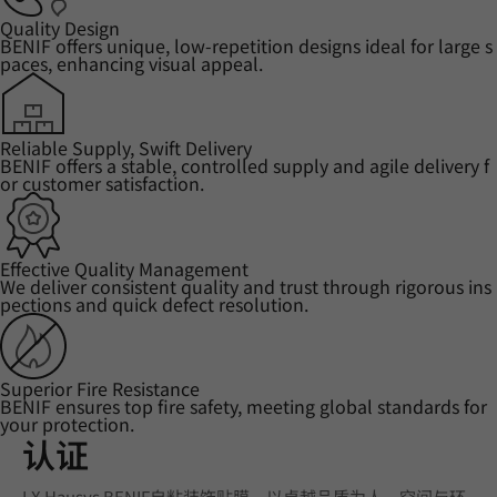
Quality Design
BENIF offers unique, low-repetition designs ideal for large s
paces, enhancing visual appeal.
Reliable Supply, Swift Delivery
BENIF offers a stable, controlled supply and agile delivery f
or customer satisfaction.
Effective Quality Management
We deliver consistent quality and trust through rigorous ins
pections and quick defect resolution.
Superior Fire Resistance
BENIF ensures top fire safety, meeting global standards for
your protection.
认证
LX Hausys BENIF自粘装饰贴膜，以卓越品质为人、空间与环