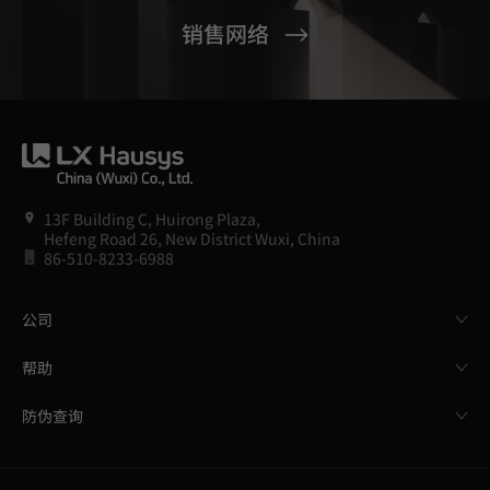
销售网络
13F Building C, Huirong Plaza,
Hefeng Road 26, New District Wuxi, China
86-510-8233-6988
公司
帮助
防伪查询