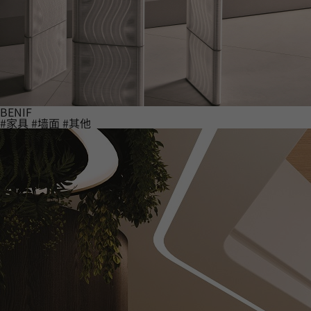
BENIF
#家具
#墙面
#其他