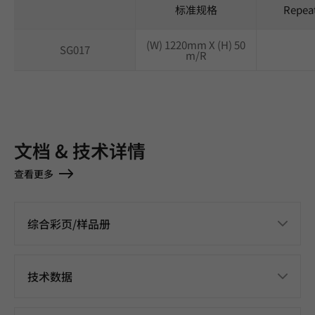
标准规格
Repea
(W) 1220mm X (H) 50
SG017
m/R
文档 & 技术详情
查看更多
综合彩页/样品册
技术数据