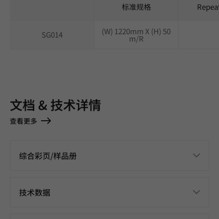
标准规格
Repea
(W) 1220mm X (H) 50
SG014
m/R
文档 & 技术详情
查看更多
综合彩页/样品册
技术数据