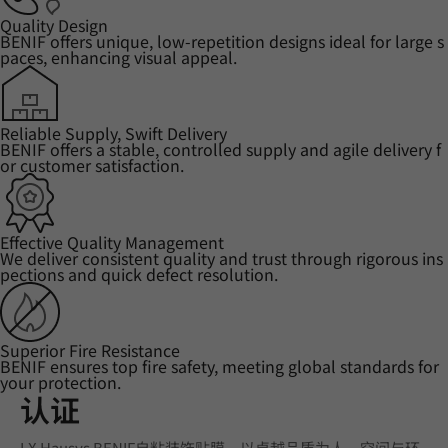
Quality Design
BENIF offers unique, low-repetition designs ideal for large s
paces, enhancing visual appeal.
Reliable Supply, Swift Delivery
BENIF offers a stable, controlled supply and agile delivery f
or customer satisfaction.
Effective Quality Management
We deliver consistent quality and trust through rigorous ins
pections and quick defect resolution.
Superior Fire Resistance
BENIF ensures top fire safety, meeting global standards for
your protection.
认证
LX Hausys BENIF自粘装饰贴膜，以卓越品质为人、空间与环