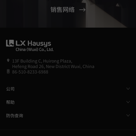
销售网络
13F Building C, Huirong Plaza,
Hefeng Road 26, New District Wuxi, China
86-510-8233-6988
公司
帮助
防伪查询