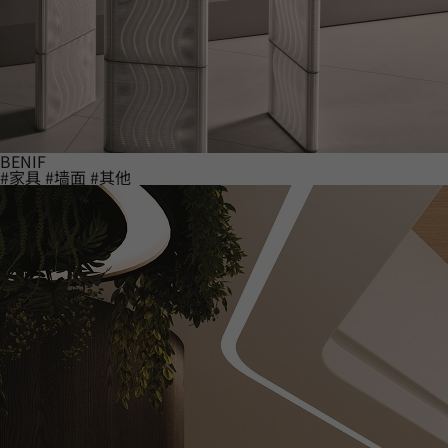
BENIF
#家具
#墙面
#其他