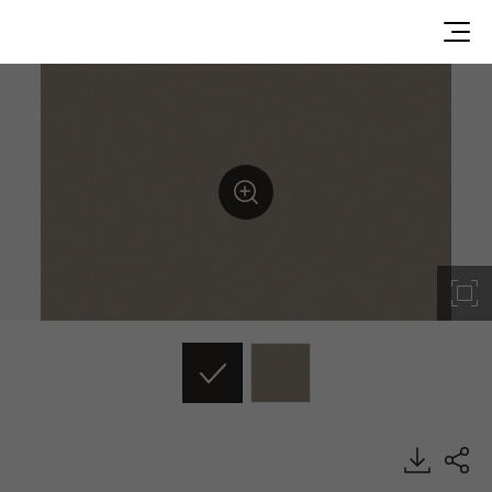
SG014, Solid, BENIF