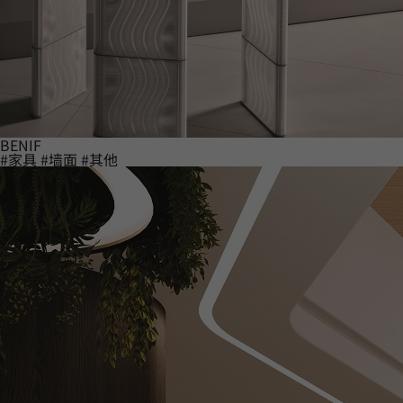
BENIF
#家具
#墙面
#其他