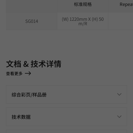
标准规格
Repea
(W) 1220mm X (H) 50
SG014
m/R
文档 & 技术详情
查看更多
综合彩页/样品册
技术数据