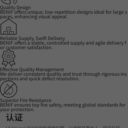
Quality Design
BENIF offers unique, low-repetition designs ideal for large s
paces, enhancing visual appeal.
Reliable Supply, Swift Delivery
BENIF offers a stable, controlled supply and agile delivery f
or customer satisfaction.
Effective Quality Management
We deliver consistent quality and trust through rigorous ins
pections and quick defect resolution.
Superior Fire Resistance
BENIF ensures top fire safety, meeting global standards for
your protection.
认证
LX Hausys BENIF自粘装饰贴膜，以卓越品质为人、空间与环