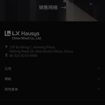
销售网络
13F Building C, Huirong Plaza,
Hefeng Road 26, New District Wuxi, China
86-510-8233-6988
公司
帮助
防伪查询