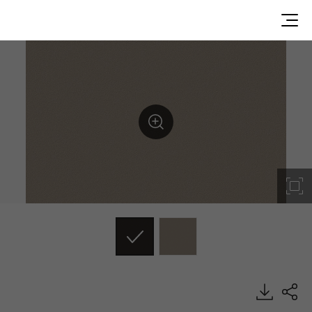
SG014, Solid, BENIF