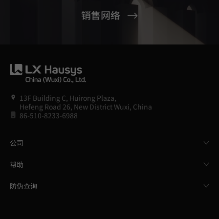
销售网络
13F Building C, Huirong Plaza,
Hefeng Road 26, New District Wuxi, China
86-510-8233-6988
公司
帮助
防伪查询