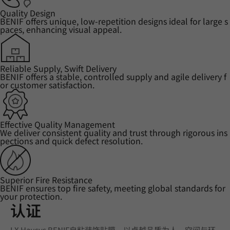
Quality Design
BENIF offers unique, low-repetition designs ideal for large s
paces, enhancing visual appeal.
Reliable Supply, Swift Delivery
BENIF offers a stable, controlled supply and agile delivery f
or customer satisfaction.
Effective Quality Management
We deliver consistent quality and trust through rigorous ins
pections and quick defect resolution.
Superior Fire Resistance
BENIF ensures top fire safety, meeting global standards for
your protection.
认证
LX Hausys BENIF自粘装饰贴膜，以卓越品质为人、空间与环