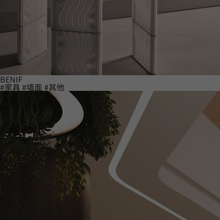
BENIF
#家具
#墙面
#其他