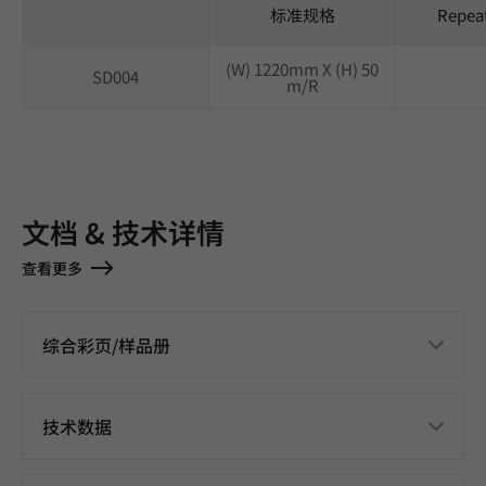
标准规格
Repea
(W) 1220mm X (H) 50
SD004
m/R
文档 & 技术详情
查看更多
综合彩页/样品册
技术数据