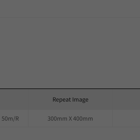
Repeat Image
) 50m/R
300mm X 400mm