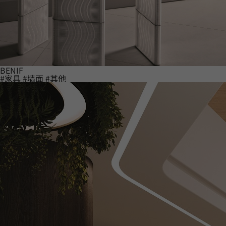
BENIF
#家具
#墙面
#其他