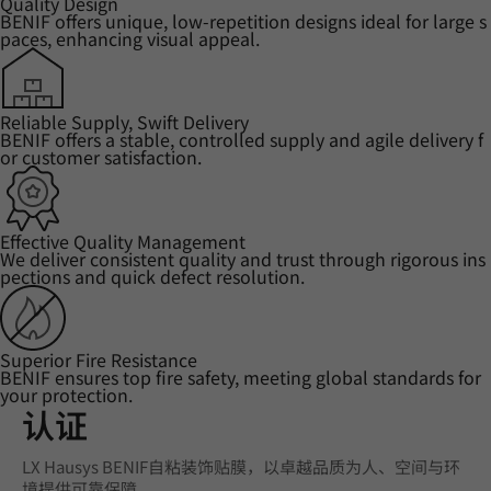
Quality Design
BENIF offers unique, low-repetition designs ideal for large s
paces, enhancing visual appeal.
Reliable Supply, Swift Delivery
BENIF offers a stable, controlled supply and agile delivery f
or customer satisfaction.
Effective Quality Management
We deliver consistent quality and trust through rigorous ins
pections and quick defect resolution.
Superior Fire Resistance
BENIF ensures top fire safety, meeting global standards for
your protection.
认证
LX Hausys BENIF自粘装饰贴膜，以卓越品质为人、空间与环
境提供可靠保障。