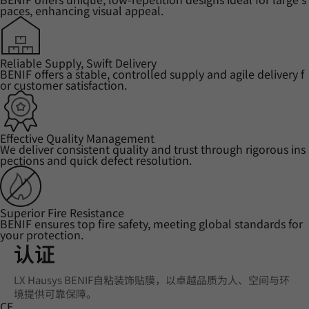
paces, enhancing visual appeal.
Reliable Supply, Swift Delivery
BENIF offers a stable, controlled supply and agile delivery f
or customer satisfaction.
Effective Quality Management
We deliver consistent quality and trust through rigorous ins
pections and quick defect resolution.
Superior Fire Resistance
BENIF ensures top fire safety, meeting global standards for
your protection.
认证
LX Hausys BENIF自粘装饰贴膜，以卓越品质为人、空间与环
境提供可靠保障。
CE