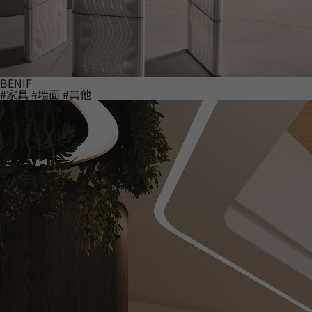
BENIF
#家具
#墙面
#其他