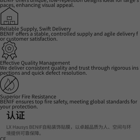
paces, enhancing visual appeal.
Reliable Supply, Swift Delivery
BENIF offers a stable, controlled supply and agile delivery f
or customer satisfaction.
Effective Quality Management
We deliver consistent quality and trust through rigorous ins
pections and quick defect resolution.
Superior Fire Resistance
BENIF ensures top fire safety, meeting global standards for
your protection.
认证
LX Hausys BENIF自粘装饰贴膜，以卓越品质为人、空间与环
境提供可靠保障。
CE