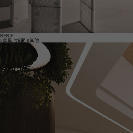
BENIF
#家具
#墙面
#其他