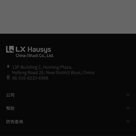
13F Building C, Huirong Plaza,
Hefeng Road 26, New District Wuxi, China
86-510-8233-6988
公司
帮助
防伪查询