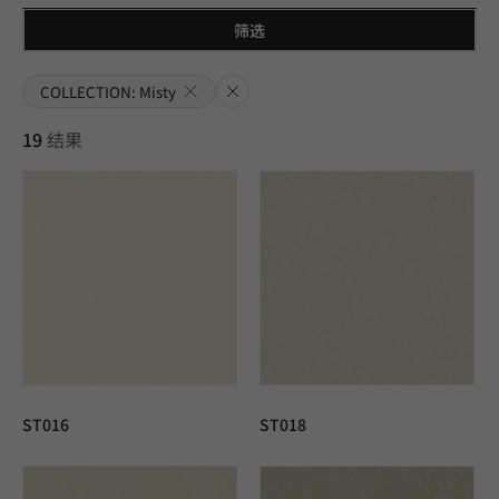
筛选
Rese
COLLECTION: Misty
t All
19
结果
ST016
ST018