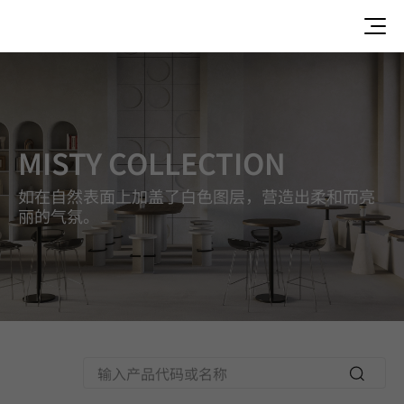
Misty, BENIF, BENIF Colors
MISTY COLLECTION
如在自然表面上加盖了白色图层，营造出柔和而亮
丽的气氛。
Searc
h