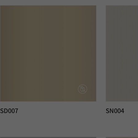
SD007
SN004