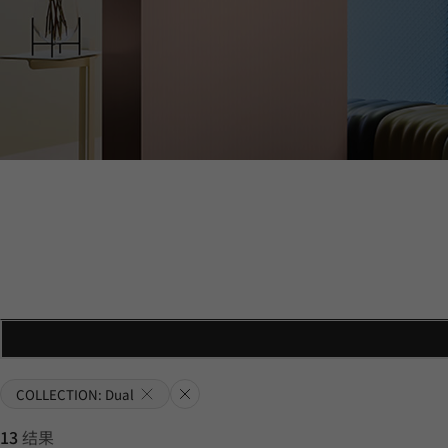
Rese
COLLECTION: Dual
t All
13
结果