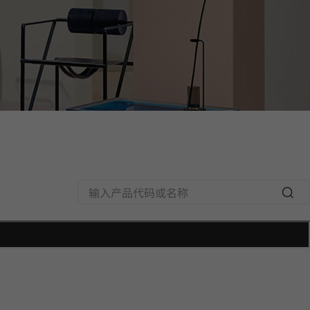
Searc
h