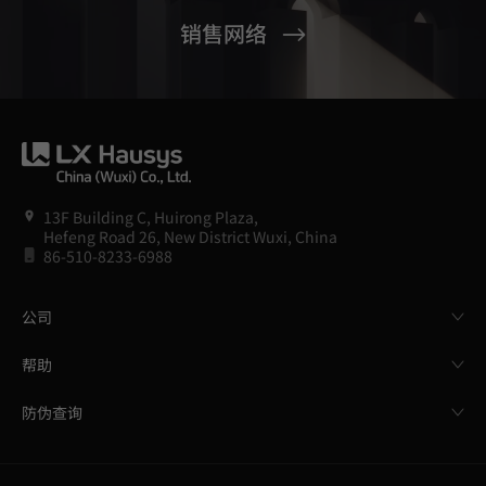
销售网络
13F Building C, Huirong Plaza,
Hefeng Road 26, New District Wuxi, China
86-510-8233-6988
公司
帮助
防伪查询