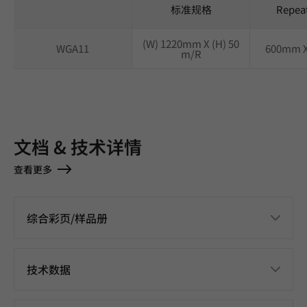
标准规格
Repea
(W) 1220mm X (H) 50
WGA11
600mm 
m/R
文档 & 技术详情
查看更多
综合彩页/样品册
技术数据