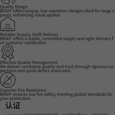
Quality Design
BENIF offers unique, low-repetition designs ideal for large s
paces, enhancing visual appeal.
Reliable Supply, Swift Delivery
BENIF offers a stable, controlled supply and agile delivery f
or customer satisfaction.
Effective Quality Management
We deliver consistent quality and trust through rigorous ins
pections and quick defect resolution.
Superior Fire Resistance
BENIF ensures top fire safety, meeting global standards for
your protection.
认证
LX Hausys BENIF自粘装饰贴膜，以卓越品质为人、空间与环