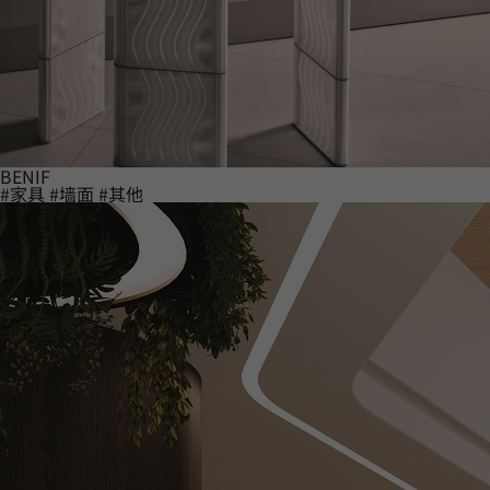
BENIF
#家具
#墙面
#其他