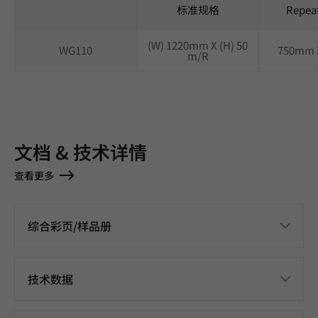
标准规格
Repea
(W) 1220mm X (H) 50
WG110
750mm 
m/R
文档 & 技术详情
查看更多
综合彩页/样品册
技术数据