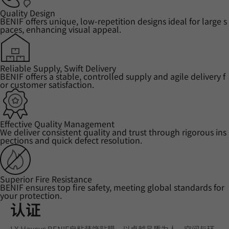
Quality Design
BENIF offers unique, low-repetition designs ideal for large s
paces, enhancing visual appeal.
Reliable Supply, Swift Delivery
BENIF offers a stable, controlled supply and agile delivery f
or customer satisfaction.
Effective Quality Management
We deliver consistent quality and trust through rigorous ins
pections and quick defect resolution.
Superior Fire Resistance
BENIF ensures top fire safety, meeting global standards for
your protection.
认证
LX Hausys BENIF自粘装饰贴膜，以卓越品质为人、空间与环