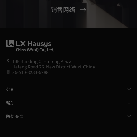
销售网络
13F Building C, Huirong Plaza,
Hefeng Road 26, New District Wuxi, China
86-510-8233-6988
公司
帮助
防伪查询