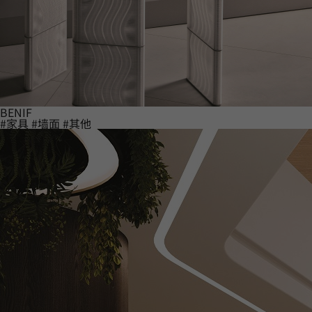
BENIF
#家具
#墙面
#其他