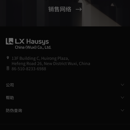
销售网络
13F Building C, Huirong Plaza,
Hefeng Road 26, New District Wuxi, China
86-510-8233-6988
公司
帮助
防伪查询