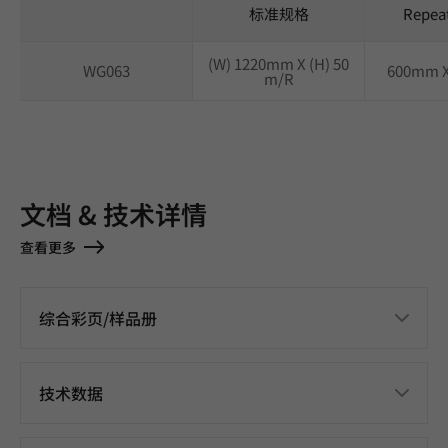
标准规格
Repea
(W) 1220mm X (H) 50
WG063
600mm 
m/R
文档 & 技术详情
查看更多
综合彩页/样品册
技术数据