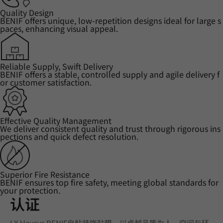
Quality Design
BENIF offers unique, low-repetition designs ideal for large s
paces, enhancing visual appeal.
Reliable Supply, Swift Delivery
BENIF offers a stable, controlled supply and agile delivery f
or customer satisfaction.
Effective Quality Management
We deliver consistent quality and trust through rigorous ins
pections and quick defect resolution.
Superior Fire Resistance
BENIF ensures top fire safety, meeting global standards for
your protection.
认证
LX Hausys BENIF自粘装饰贴膜，以卓越品质为人、空间与环