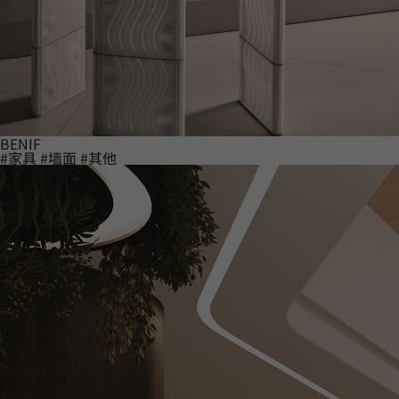
BENIF
#家具
#墙面
#其他