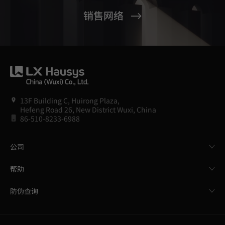
销售网络
13F Building C, Huirong Plaza,
Hefeng Road 26, New District Wuxi, China
86-510-8233-6988
公司
帮助
防伪查询