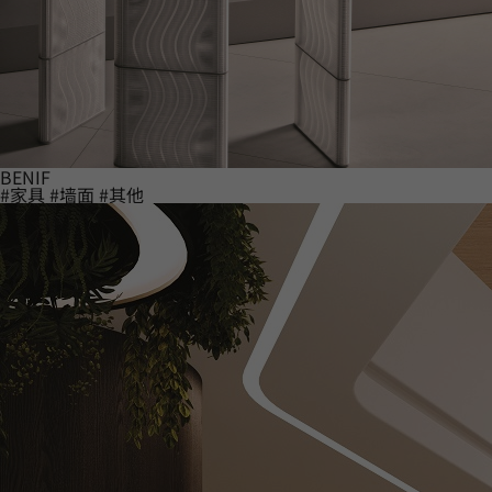
BENIF
#家具
#墙面
#其他