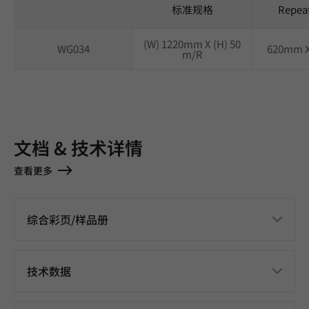
标准规格
Repea
(W) 1220mm X (H) 50
WG034
620mm 
m/R
文档 & 技术详情
查看更多
综合彩页/样品册
技术数据