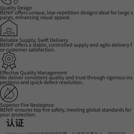
Quality Design
BENIF offers unique, low-repetition designs ideal for large s
paces, enhancing visual appeal.
Reliable Supply, Swift Delivery
BENIF offers a stable, controlled supply and agile delivery f
or customer satisfaction.
Effective Quality Management
We deliver consistent quality and trust through rigorous ins
pections and quick defect resolution.
Superior Fire Resistance
BENIF ensures top fire safety, meeting global standards for
your protection.
认证
LX Hausys BENIF自粘装饰贴膜，以卓越品质为人、空间与环