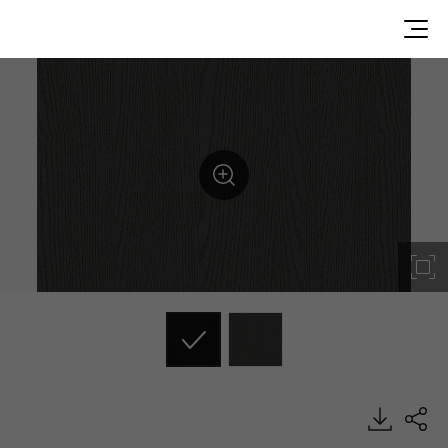
SG039, Emboss, BENIF