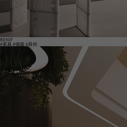
BENIF
#家具
#墙面
#其他