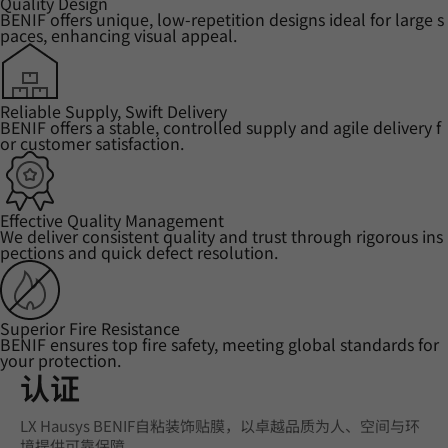
Quality Design
BENIF offers unique, low-repetition designs ideal for large s
paces, enhancing visual appeal.
Reliable Supply, Swift Delivery
BENIF offers a stable, controlled supply and agile delivery f
or customer satisfaction.
Effective Quality Management
We deliver consistent quality and trust through rigorous ins
pections and quick defect resolution.
Superior Fire Resistance
BENIF ensures top fire safety, meeting global standards for
your protection.
认证
LX Hausys BENIF自粘装饰贴膜，以卓越品质为人、空间与环
境提供可靠保障。