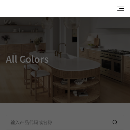
所有颜色 HFLOR,TERACANTO
All Colors