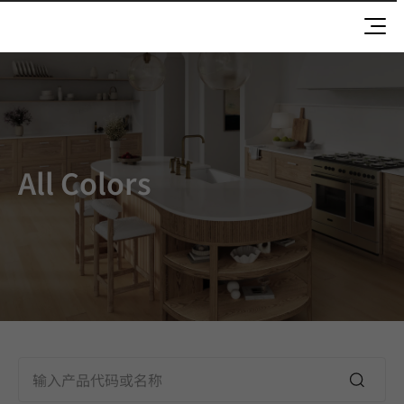
所有颜色 EXTERIOR-FILM,TERACANTO
All Colors