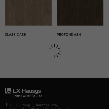
CLASSIC ASH
PROFOND ASH
NEW
NEW
TIRAMISU OAK
MATT GREEN
NEW
NEW
MATT GRAY
MATT BLACK
NEW
NEW
CALACATTA LINCOLN
SUPERIOR WHITE