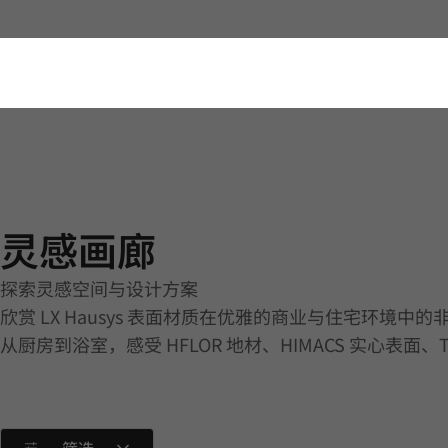
灵感画廊 | Others | Application
灵感画廊
探索灵感空间与设计方案
欣赏 LX Hausys 表面材质在优雅的商业与住宅环境中
从厨房到浴室，感受 HFLOR 地材、HIMACS 实心表面