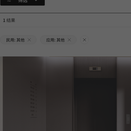
筛选
1
结果
民用: 其他
应用: 其他