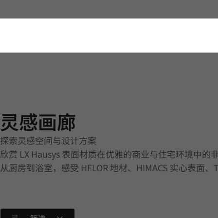
灵感画廊 | Bath | Application
灵感画廊
探索灵感空间与设计方案
欣赏 LX Hausys 表面材质在优雅的商业与住宅环境中
从厨房到浴室，感受 HFLOR 地材、HIMACS 实心表面