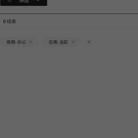
筛选
0
结果
商用: 办公
应用: 浴缸