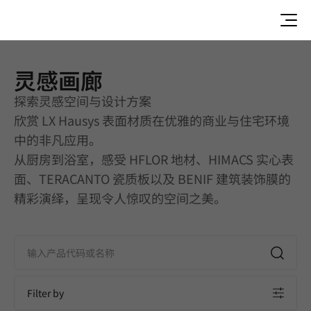
灵感画廊
灵感画廊 | Others | Application
探索灵感空间与设计方案
欣赏 LX Hausys 表面材质在优雅的商业与住宅环境
中的非凡应用。
从厨房到浴室，感受 HFLOR 地材、HIMACS 实心表
面、TERACANTO 瓷质板以及 BENIF 建筑装饰膜的
精彩演绎，呈现令人惊叹的空间之美。
Filter by