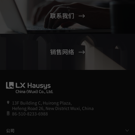
联系我们
销售网络
13F Building C, Huirong Plaza,
Hefeng Road 26, New District Wuxi, China
86-510-8233-6988
公司