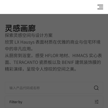
灵感画廊
灵感画廊 | Countertop | Application
探索灵感空间与设计方案
欣赏 LX Hausys 表面材质在优雅的商业与住宅环境
中的非凡应用。
从厨房到浴室，感受 HFLOR 地材、HIMACS 实心表
面、TERACANTO 瓷质板以及 BENIF 建筑装饰膜的
精彩演绎，呈现令人惊叹的空间之美。
Filter by