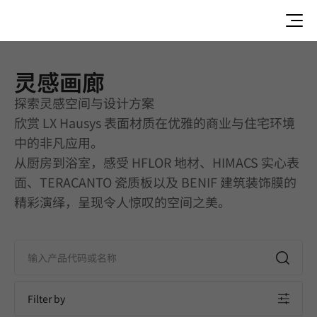
灵感画廊
灵感画廊 | Corridor | Application
探索灵感空间与设计方案
欣赏 LX Hausys 表面材质在优雅的商业与住宅环境
中的非凡应用。
从厨房到浴室，感受 HFLOR 地材、HIMACS 实心表
面、TERACANTO 瓷质板以及 BENIF 建筑装饰膜的
精彩演绎，呈现令人惊叹的空间之美。
Filter by