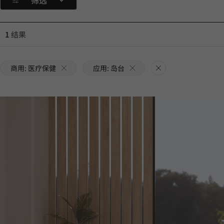
筛选
1
结果
商用: 医疗保健
应用: 岛台