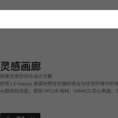
灵感画廊 | Island | Application
灵感画廊
探索灵感空间与设计方案
欣赏 LX Hausys 表面材质在优雅的商业与住宅环境中
从厨房到浴室，感受 HFLOR 地材、HIMACS 实心表面