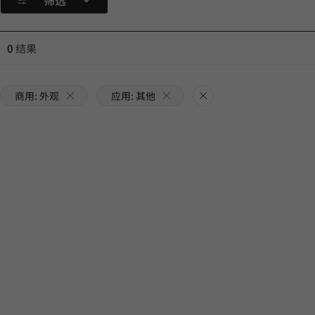
筛选
0
结果
商用: 外观
应用: 其他