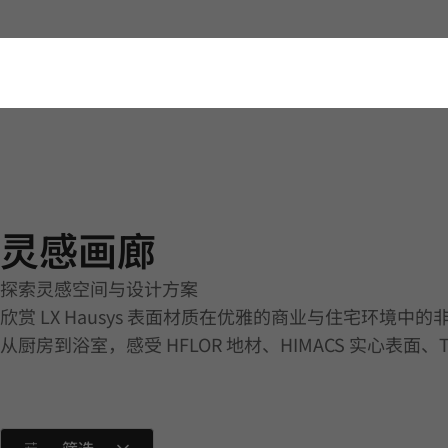
灵感画廊 | Others | Application
灵感画廊
探索灵感空间与设计方案
欣赏 LX Hausys 表面材质在优雅的商业与住宅环境中
从厨房到浴室，感受 HFLOR 地材、HIMACS 实心表面