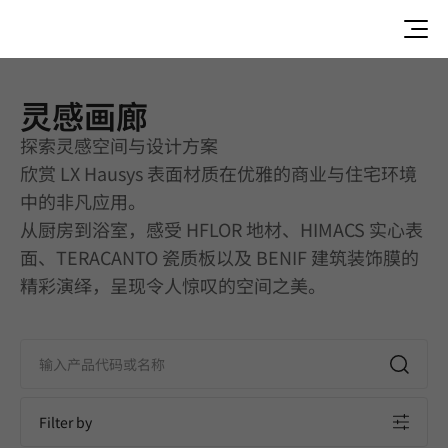
灵感画廊
灵感画廊 | Vanity | Application
探索灵感空间与设计方案
欣赏 LX Hausys 表面材质在优雅的商业与住宅环境
中的非凡应用。
从厨房到浴室，感受 HFLOR 地材、HIMACS 实心表
面、TERACANTO 瓷质板以及 BENIF 建筑装饰膜的
精彩演绎，呈现令人惊叹的空间之美。
Filter by