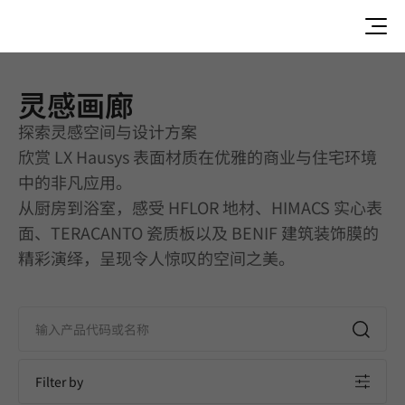
灵感画廊
灵感画廊 | Fireplace | Application
探索灵感空间与设计方案
欣赏 LX Hausys 表面材质在优雅的商业与住宅环境
中的非凡应用。
从厨房到浴室，感受 HFLOR 地材、HIMACS 实心表
面、TERACANTO 瓷质板以及 BENIF 建筑装饰膜的
精彩演绎，呈现令人惊叹的空间之美。
Filter by