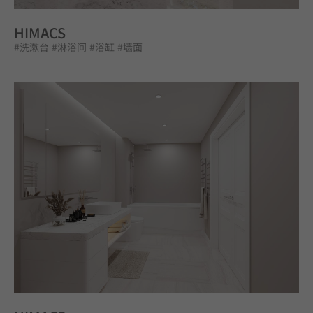
HIMACS
#洗漱台
#淋浴间
#浴缸
#墙面