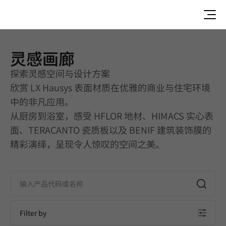
灵感画廊
灵感画廊 | Bath | Application
探索灵感空间与设计方案
欣赏 LX Hausys 表面材质在优雅的商业与住宅环境
中的非凡应用。
从厨房到浴室，感受 HFLOR 地材、HIMACS 实心表
面、TERACANTO 瓷质板以及 BENIF 建筑装饰膜的
精彩演绎，呈现令人惊叹的空间之美。
Filter by