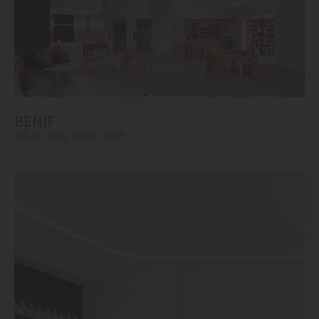
BENIF
#家具
#前台
#墙面
#其他