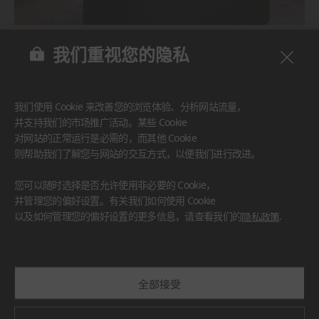
BENIF
我们重视您的隐私
#家具
#墙面
#其他
我们使用 Cookie 来改善您的浏览体验、分析网站流量，
并支持我们的市场推广活动。某些 Cookie
对网站的正常运行是必需的，而其他 Cookie
则帮助我们了解您与网站的交互方式，以便我们进行改进。
您可以随时选择是否允许使用非必要的 Cookie，
并管理您的偏好设置。有关我们如何使用 Cookie
以及如何管理您的偏好设置的更多信息，请查看我们的
隐私政策
.
全部接受
BENIF
#厨房台面
#家具
#墙面
#其他