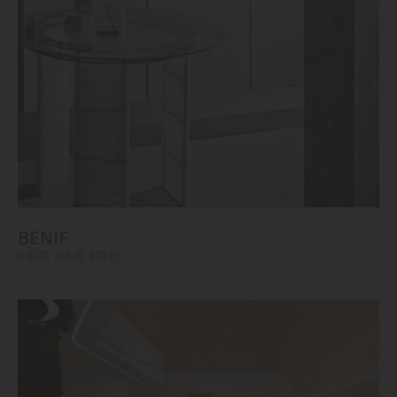
BENIF
#家具
#墙面
#其他