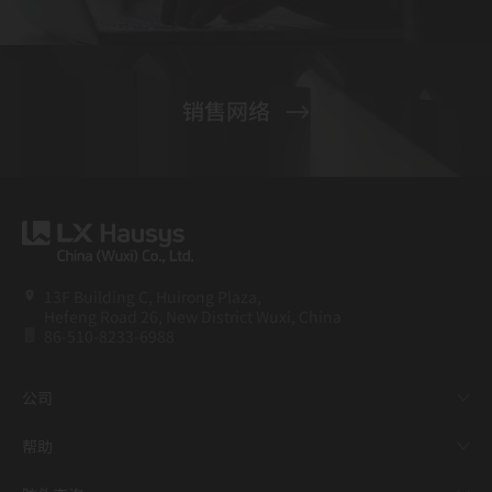
销售网络
13F Building C, Huirong Plaza,
Hefeng Road 26, New District Wuxi, China
86-510-8233-6988
公司
帮助