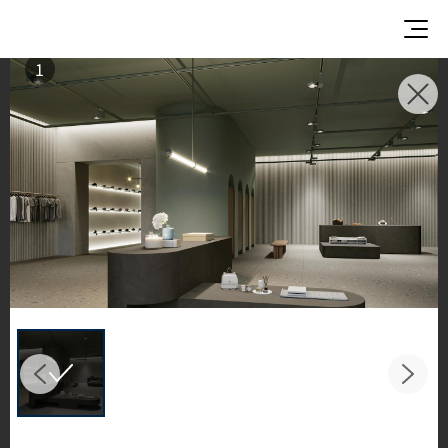
1
灵感画廊
探索灵感空间与设计方案
欣赏 LX Hausys 表面材质在优雅的商业与住宅环境
中的非凡应用。
从厨房到浴室，感受 HFLOR 地材、HIMACS 实心表
面、TERACANTO 瓷质板以及 BENIF 建筑装饰膜的
精彩演绎，呈现令人惊叹的空间之美。
Filter by