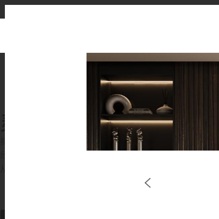
灵感画廊
探索灵感空间与设计方案
欣赏 LX Hausys 表面材质在优雅的商业与住宅环境中
从厨房到浴室，感受 HFLOR 地材、HIMACS 实心表面