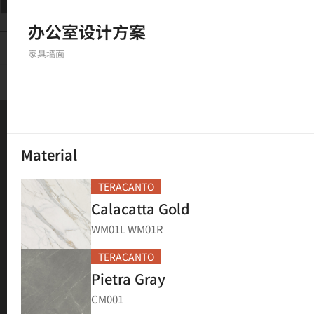
筛选
办公室设计方案
234
结果
家具
墙面
Material
TERACANTO
Calacatta Gold
WM01L WM01R
TERACANTO
Pietra Gray
CM001