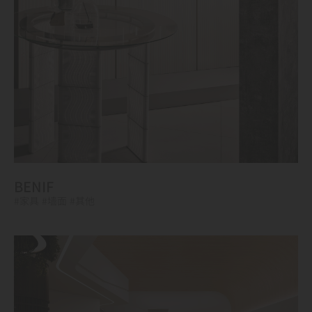
BENIF
#家具
#墙面
#其他