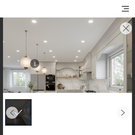
灵感画廊
探索灵感空间与设计方案
欣赏 LX Hausys 表面材质在优雅的商业与住宅环境
中的非凡应用。
1
从厨房到浴室，感受 HFLOR 地材、HIMACS 实心表
面、TERACANTO 瓷质板以及 BENIF 建筑装饰膜的
精彩演绎，呈现令人惊叹的空间之美。
Filter by