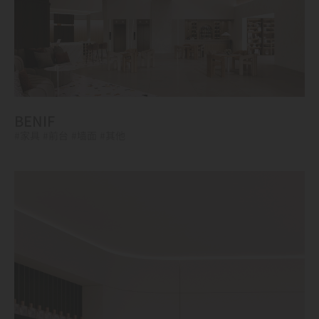
BENIF
#家具
#前台
#墙面
#其他