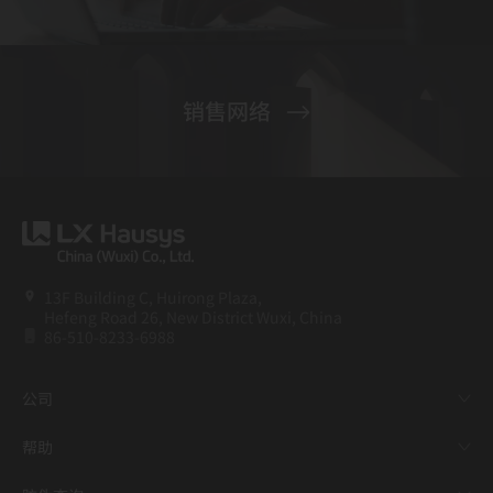
销售网络
13F Building C, Huirong Plaza,
Hefeng Road 26, New District Wuxi, China
86-510-8233-6988
公司
帮助