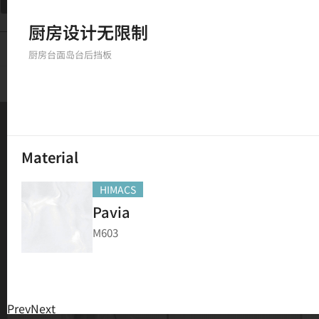
筛选
厨房设计无限制
234
结果
厨房台面
岛台
后挡板
Material
HIMACS
Pavia
M603
Prev
Next