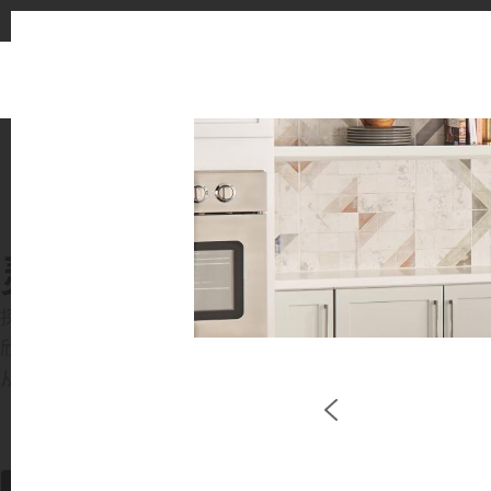
1
灵感画廊
探索灵感空间与设计方案
欣赏 LX Hausys 表面材质在优雅的商业与住宅环境中
从厨房到浴室，感受 HFLOR 地材、HIMACS 实心表面