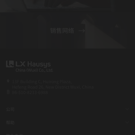
销售网络
13F Building C, Huirong Plaza,
Hefeng Road 26, New District Wuxi, China
86-510-8233-6988
公司
帮助