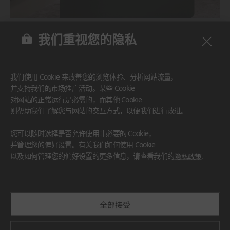
BENIF
我们重视您的隐私
#家具
#墙面
#其他
我们使用 Cookie 来改善您的浏览体验、分析网站流量，
并支持我们的市场推广活动。某些 Cookie
对网站的正常运行是必需的，而其他 Cookie
则帮助我们了解您与网站的交互方式，以便我们进行改进。
您可以随时选择是否允许使用非必要的 Cookie，
并管理您的偏好设置。有关我们如何使用 Cookie
以及如何管理您的偏好设置的更多信息，请查看我们的
隐私政策
.
全部接受
BENIF
#厨房台面
#家具
#墙面
#其他