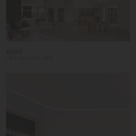
BENIF
#家具
#前台
#墙面
#其他