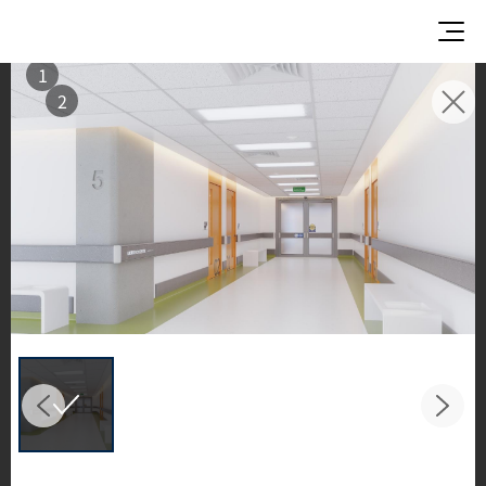
1
2
灵感画廊
探索灵感空间与设计方案
欣赏 LX Hausys 表面材质在优雅的商业与住宅环境
中的非凡应用。
从厨房到浴室，感受 HFLOR 地材、HIMACS 实心表
面、TERACANTO 瓷质板以及 BENIF 建筑装饰膜的
精彩演绎，呈现令人惊叹的空间之美。
Filter by