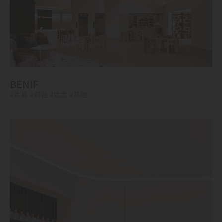
BENIF
#家具
#前台
#墙面
#其他