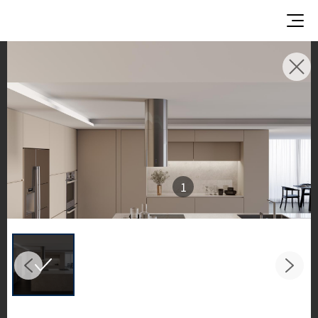
灵感画廊
探索灵感空间与设计方案
欣赏 LX Hausys 表面材质在优雅的商业与住宅环境
中的非凡应用。
从厨房到浴室，感受 HFLOR 地材、HIMACS 实心表
1
面、TERACANTO 瓷质板以及 BENIF 建筑装饰膜的
精彩演绎，呈现令人惊叹的空间之美。
Filter by