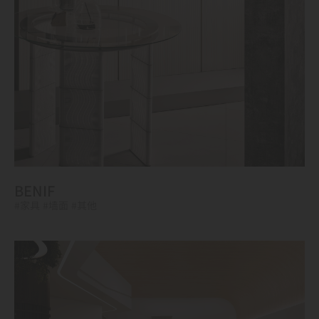
BENIF
#家具
#墙面
#其他