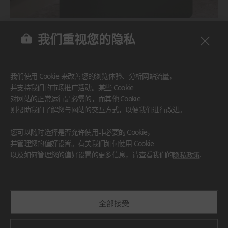
BENIF
我们重视您的隐私
#家具
#墙面
#其他
我们使用 Cookie 来改善您的浏览体验、分析网站流量，
并支持我们的市场推广活动。某些 Cookie
对网站的正常运行是必需的，而其他 Cookie
则帮助我们了解您与网站的交互方式，以便我们进行改进。
您可以随时选择是否允许使用非必要的 Cookie，
并管理您的偏好设置。有关我们如何使用 Cookie
以及如何管理您的偏好设置的更多信息，请查看我们的
隐私政策
.
全部接受
BENIF
#厨房台面
#家具
#墙面
#其他