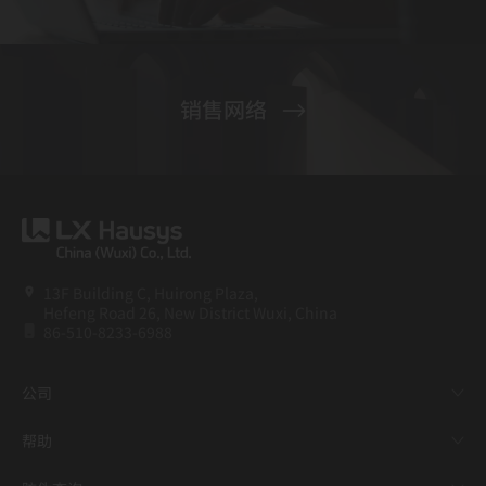
销售网络
13F Building C, Huirong Plaza,
Hefeng Road 26, New District Wuxi, China
86-510-8233-6988
公司
帮助