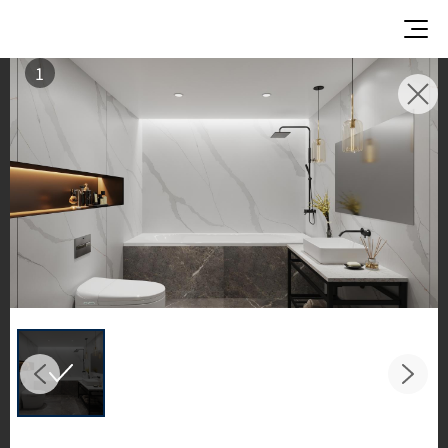
1
灵感画廊
探索灵感空间与设计方案
欣赏 LX Hausys 表面材质在优雅的商业与住宅环境
中的非凡应用。
从厨房到浴室，感受 HFLOR 地材、HIMACS 实心表
面、TERACANTO 瓷质板以及 BENIF 建筑装饰膜的
精彩演绎，呈现令人惊叹的空间之美。
Filter by