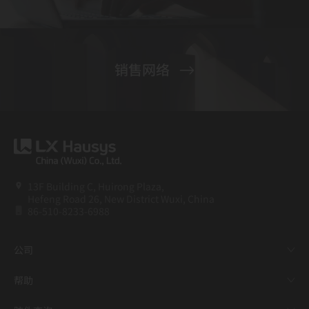
销售网络
13F Building C, Huirong Plaza,
Hefeng Road 26, New District Wuxi, China
86-510-8233-6988
公司
帮助