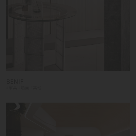
BENIF
#家具
#墙面
#其他