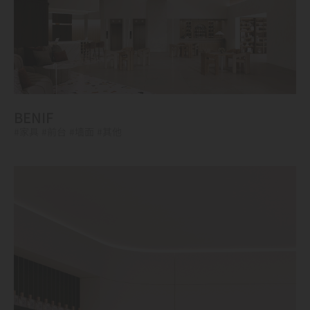
BENIF
#家具
#前台
#墙面
#其他