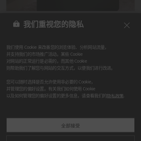
BENIF
我们重视您的隐私
#家具
#墙面
#其他
我们使用 Cookie 来改善您的浏览体验、分析网站流量，
并支持我们的市场推广活动。某些 Cookie
对网站的正常运行是必需的，而其他 Cookie
则帮助我们了解您与网站的交互方式，以便我们进行改进。
您可以随时选择是否允许使用非必要的 Cookie，
并管理您的偏好设置。有关我们如何使用 Cookie
以及如何管理您的偏好设置的更多信息，请查看我们的
隐私政策
.
全部接受
BENIF
#厨房台面
#家具
#墙面
#其他