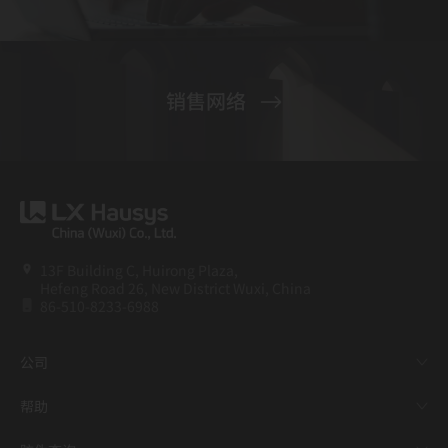
销售网络
13F Building C, Huirong Plaza,
Hefeng Road 26, New District Wuxi, China
86-510-8233-6988
公司
帮助