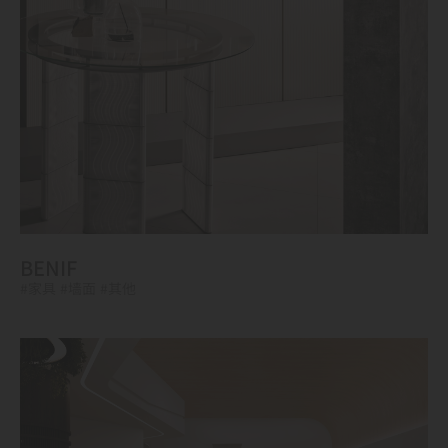
BENIF
#家具
#墙面
#其他