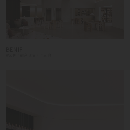
BENIF
#家具
#前台
#墙面
#其他