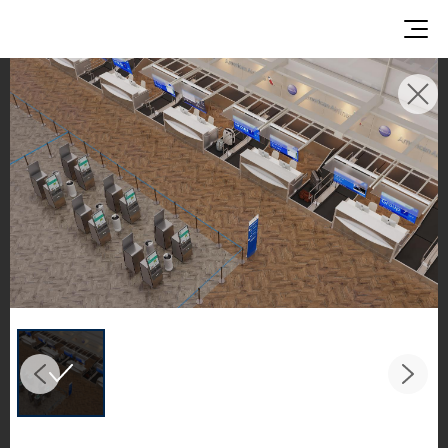
灵感画廊
探索灵感空间与设计方案
欣赏 LX Hausys 表面材质在优雅的商业与住宅环境
中的非凡应用。
从厨房到浴室，感受 HFLOR 地材、HIMACS 实心表
面、TERACANTO 瓷质板以及 BENIF 建筑装饰膜的
精彩演绎，呈现令人惊叹的空间之美。
Filter by