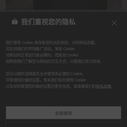
BENIF
我们重视您的隐私
#家具
#墙面
#其他
我们使用 Cookie 来改善您的浏览体验、分析网站流量，
并支持我们的市场推广活动。某些 Cookie
对网站的正常运行是必需的，而其他 Cookie
则帮助我们了解您与网站的交互方式，以便我们进行改进。
您可以随时选择是否允许使用非必要的 Cookie，
并管理您的偏好设置。有关我们如何使用 Cookie
以及如何管理您的偏好设置的更多信息，请查看我们的
隐私政策
.
全部接受
BENIF
#厨房台面
#家具
#墙面
#其他