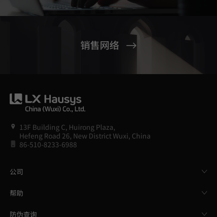
销售网络
13F Building C, Huirong Plaza,
Hefeng Road 26, New District Wuxi, China
86-510-8233-6988
公司
帮助
防伪查询