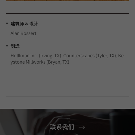
建筑师 & 设计
Alan Bossert
制造
Holllman Inc. (Irving, TX), Counterscapes (Tyler, TX), Ke
ystone Millworks (Bryan, TX)
联系我们