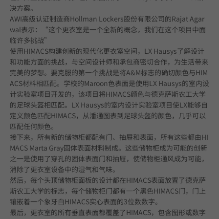
决方案。
AWI高级认证制造商Hollman Lockers股份有限公司的Rajat Agar
wal表示：“这个更衣室是一个全新的概念，我们在这个项目中面
临许多挑战”
使用HIMACS构建创新的现代化更衣室空间，LX Hausys了解设计
和功能方面的挑战，与空间设计师和承包商密切合作，为生活带来
完美的梦想。要克服的第一个挑战是将A&M标志的确切颜色与HIM
ACS材料相匹配。学校的Maroon色表面是使用LX Hausys的室内设
计实验室项目开发的，该项目将HIMACS颜色与德克萨斯农工大学
的足球头盔相匹配。LX Hausys的室内设计实验室项目使LX能够自
定义颜色匹配HIMACS，从潘通图表到足球头盔的颜色，几乎可以
匹配任何颜色。
接下来，所有新的储物柜都配有门、抽屉和表面，所有这些都由HI
MACS Marta Gray固体表面材料制成。这些储物柜成为可能的创新
之一是使用了穿孔的固体表面门和抽屉，使储物柜通风成为可能，
消除了更衣室设备中的湿气和气味。
然后，每个头顶储物柜面板的设计都在HIMACS表面放置了德克萨
斯农工大学的标志，每个储物柜门都有一个黑色HIMACS门，门上
镶嵌着一个象牙白HIMACS实心表面的3位数数字。
最后，更衣室的所有垂直表面都覆盖了HIMACS，包含图形或数字