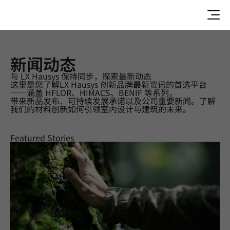
新闻动态
与 LX Hausys 保持同步，探索最新动态
这里是您了解LX Hausys 创新品牌最新资讯的首选平台
新闻动态 | PRODUCT |VIATERA
——涵盖 HFLOR、HIMACS、BENIF 等系列，
带来新品发布、可持续发展承诺以及公司重要新闻。了解
我们的材料创新如何引领室内设计与建筑的未来。
Featured Stories